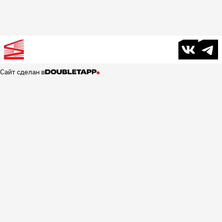
В контакте
Телег
Сайт сделан в