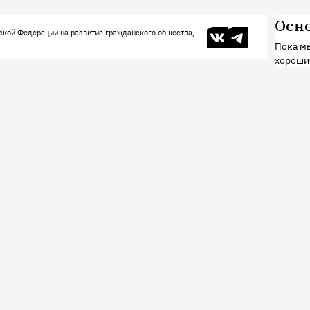
Осн
В контакте
Телеграм
ской Федерации на развитие гражданского общества,
Пока мы
хороши