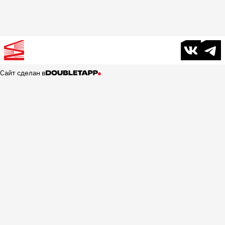
В контакте
Телег
Сайт сделан в