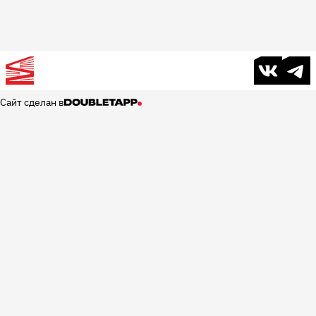
В контакте
Телег
Сайт сделан в