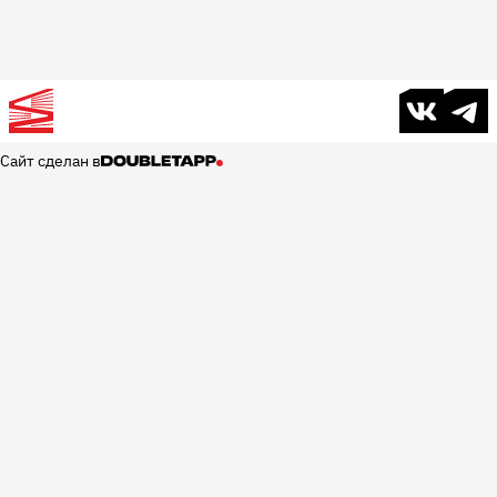
В контакте
Телег
Сайт сделан в