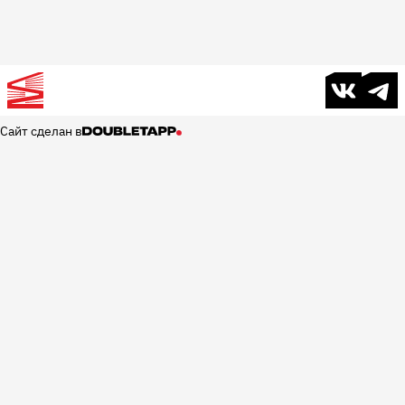
В контакте
Телег
Сайт сделан в