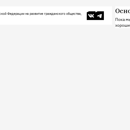
Осн
В контакте
Телеграм
ской Федерации на развитие гражданского общества,
Пока мы
хороши