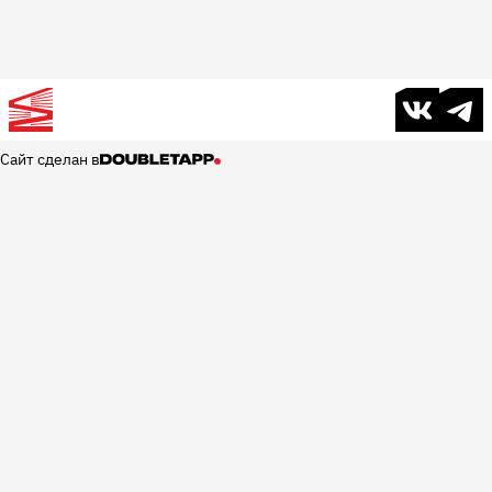
В контакте
Телег
Сайт сделан в