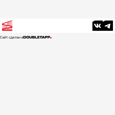
В контакте
Телег
Сайт сделан в