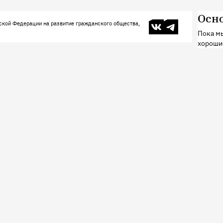
Осн
В контакте
Телеграм
ской Федерации на развитие гражданского общества,
Пока мы
хороши