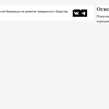
Осн
В контакте
Телеграм
ской Федерации на развитие гражданского общества,
Пока мы
хороши