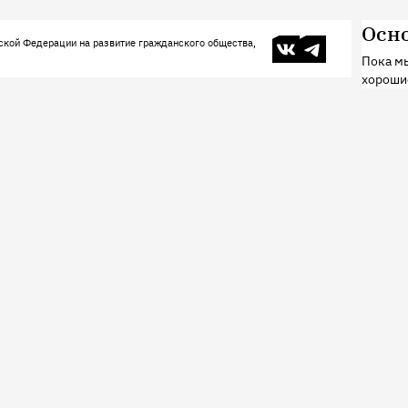
Осн
В контакте
Телеграм
ской Федерации на развитие гражданского общества,
Пока мы
хороши