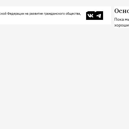
Осн
В контакте
Телеграм
ской Федерации на развитие гражданского общества,
Пока мы
хороши