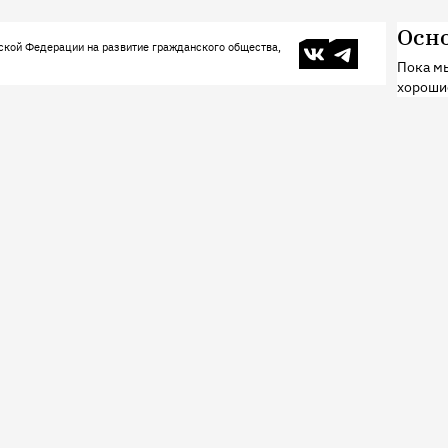
Осн
В контакте
Телеграм
ской Федерации на развитие гражданского общества,
Пока мы
хороши