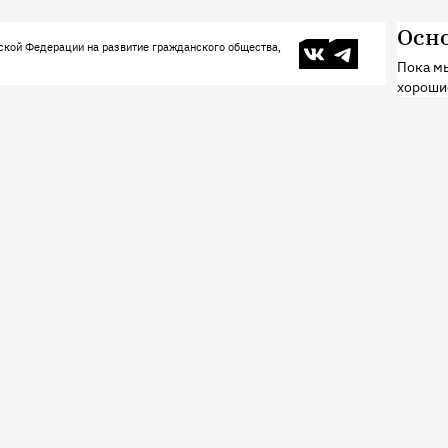
Осн
В контакте
Телеграм
ской Федерации на развитие гражданского общества,
Пока мы
хороши