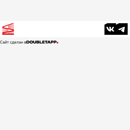
В контакте
Телег
Сайт сделан в