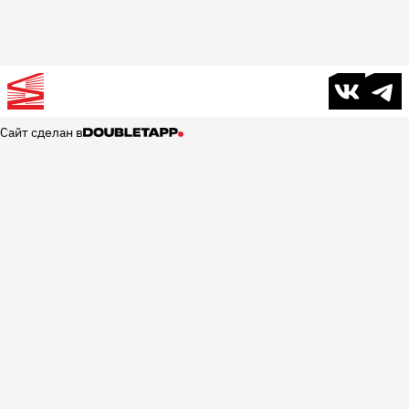
В контакте
Телег
Сайт сделан в