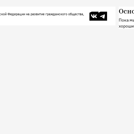
Осн
В контакте
Телеграм
ской Федерации на развитие гражданского общества,
Пока мы
хороши