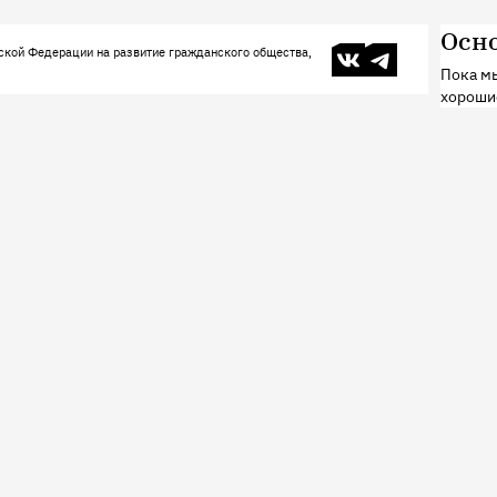
Осн
В контакте
Телеграм
ской Федерации на развитие гражданского общества,
Пока мы
хороши