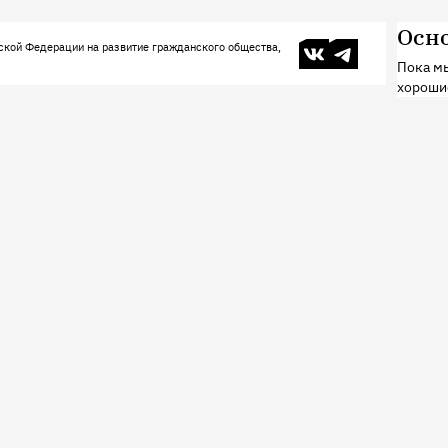
Осн
В контакте
Телеграм
ской Федерации на развитие гражданского общества,
Пока мы
хороши