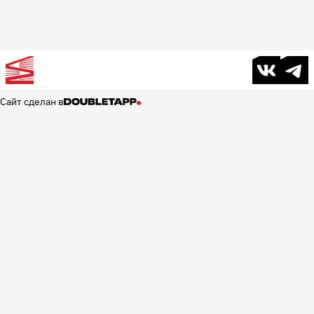
В контакте
Телег
Сайт сделан в